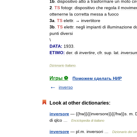
1b
.
dispositivo
atto
a
trasformare
un
moto
ci
2
.
TS
fotogr
.
dispositivo
che
regola
il
movime
ottenerne
la
corretta
messa
a
fuoco
3a
.
TS
elettr
. →
invertitore
3b
.
TS
elettr
.
negli
impianti
di
illuminazione
d
punti
diversi
\
DATA:
1933
.
ETIMO:
der
.
di
invertire
,
cfr
.
sup
.
lat
.
inversu
Dizionario
Italiano
.
Игры ⚽
Поможем сделать НИР
inverso
Look at other dictionaries:
inversore
— {{hw}}{{inversore}}{{/hw}}s. m. D
di qlco …
Enciclopedia di italiano
inversore
— pl.m. inversori …
Dizionario dei si