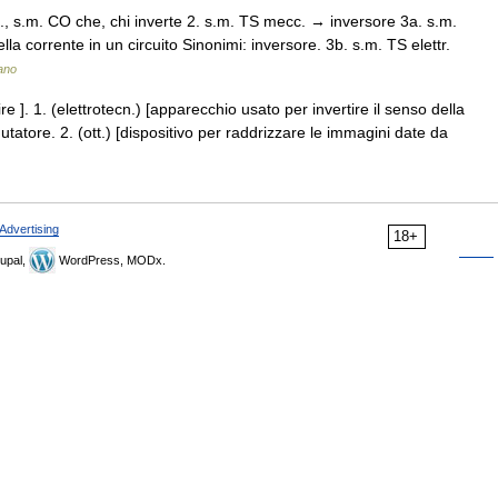
g., s.m. CO che, chi inverte 2. s.m. TS mecc. → inversore 3a. s.m.
la corrente in un circuito Sinonimi: inversore. 3b. s.m. TS elettr.
iano
ire ]. 1. (elettrotecn.) [apparecchio usato per invertire il senso della
tatore. 2. (ott.) [dispositivo per raddrizzare le immagini date da
Advertising
18+
upal,
WordPress, MODx.