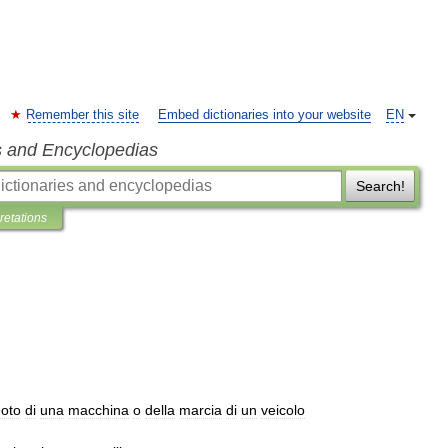
Remember this site
Embed dictionaries into your website
EN
s and Encyclopedias
Search!
pretations
oto
di
una
macchina
o
della
marcia
di
un
veicolo