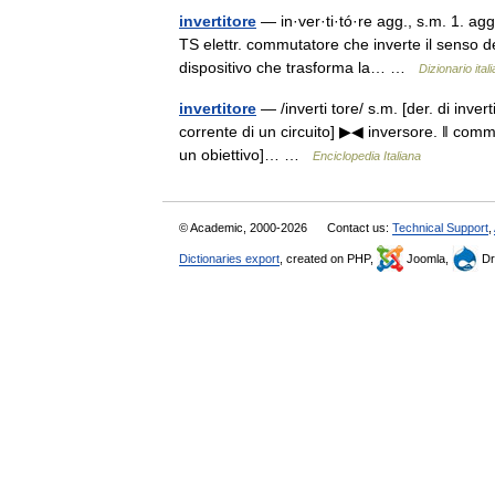
invertitore
— in·ver·ti·tó·re agg., s.m. 1. ag
TS elettr. commutatore che inverte il senso del
dispositivo che trasforma la… …
Dizionario ital
invertitore
— /inverti tore/ s.m. [der. di invert
corrente di un circuito] ▶◀ inversore. ‖ commu
un obiettivo]… …
Enciclopedia Italiana
© Academic, 2000-2026
Contact us:
Technical Support
,
Dictionaries export
, created on PHP,
Joomla,
Dr