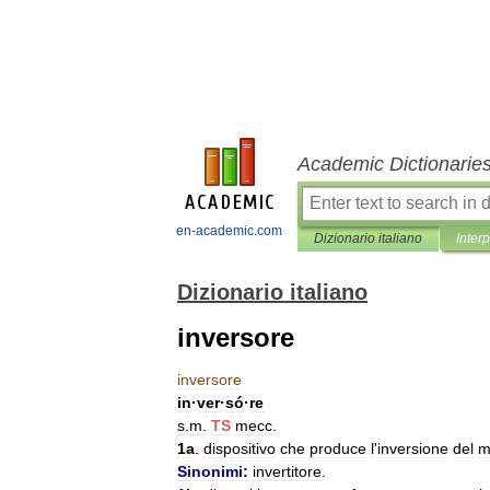
Academic Dictionarie
en-academic.com
Dizionario italiano
Inter
Dizionario italiano
inversore
inversore
in
·
ver
·
só
·
re
s
.
m
.
TS
mecc
.
1a
.
dispositivo
che
produce
l
'
inversione
del
m
Sinonimi:
invertitore
.