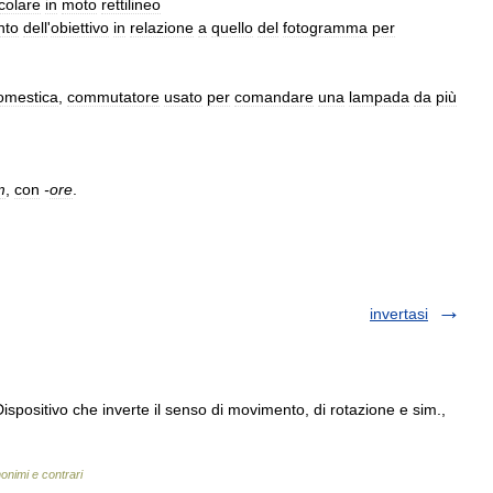
rcolare
in
moto
rettilineo
nto
dell
'
obiettivo
in
relazione
a
quello
del
fotogramma
per
omestica
,
commutatore
usato
per
comandare
una
lampada
da
più
m
,
con
-
ore
.
invertasi
ispositivo che inverte il senso di movimento, di rotazione e sim.,
nonimi e contrari